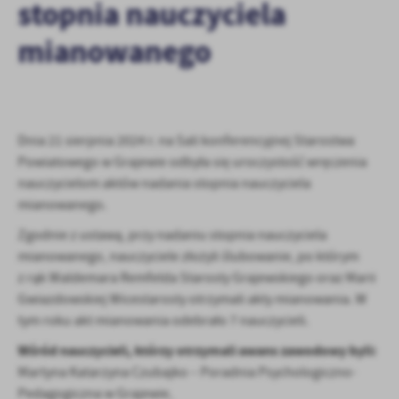
stopnia nauczyciela
personalizację określonych funkcjonalności czy prezentowanych
treści.
mianowanego
Dzięki tym plikom cookies możemy zapewnić Ci większy komfort
Więcej
korzystania z funkcjonalności naszej strony poprzez dopasowanie
jej do Twoich indywidualnych preferencji. Wyrażenie zgody na
funkcjonalne i personalizacyjne pliki cookies gwarantuje
Analityczne
dostępność większej ilości funkcji na stronie.
Dnia 21 sierpnia 2024 r. na Sali konferencyjnej Starostwa
Analityczne pliki cookies pomagają nam rozwijać się i
dostosowywać do Twoich potrzeb.
Powiatowego w Grajewie odbyła się uroczystość wręczenia
Cookies analityczne pozwalają na uzyskanie informacji w zakresie
nauczycielom aktów nadania stopnia nauczyciela
Więcej
wykorzystywania witryny internetowej, miejsca oraz częstotliwości,
mianowanego.
z jaką odwiedzane są nasze serwisy www. Dane pozwalają nam na
Zgodnie z ustawą, przy nadaniu stopnia nauczyciela
ocenę naszych serwisów internetowych pod względem ich
Reklamowe
mianowanego, nauczyciele złożyli ślubowanie, po którym
popularności wśród użytkowników. Zgromadzone informacje są
Dzięki reklamowym plikom cookies prezentujemy Ci najciekawsze
przetwarzane w formie zanonimizowanej. Wyrażenie zgody na
z rąk Waldemara Remfelda Starosty Grajewskiego oraz Marii
informacje i aktualności na stronach naszych partnerów.
analityczne pliki cookies gwarantuje dostępność wszystkich
Gwiazdowskiej Wicestarosty otrzymali akty mianowania. W
funkcjonalności.
Promocyjne pliki cookies służą do prezentowania Ci naszych
tym roku akt mianowania odebrało 7 nauczycieli.
Więcej
komunikatów na podstawie analizy Twoich upodobań oraz Twoich
Wśród nauczycieli, którzy otrzymali awans zawodowy byli:
zwyczajów dotyczących przeglądanej witryny internetowej. Treści
promocyjne mogą pojawić się na stronach podmiotów trzecich lub
Martyna Katarzyna Czubajko – Poradnia Psychologiczno-
firm będących naszymi partnerami oraz innych dostawców usług.
Pedagogiczna w Grajewie,