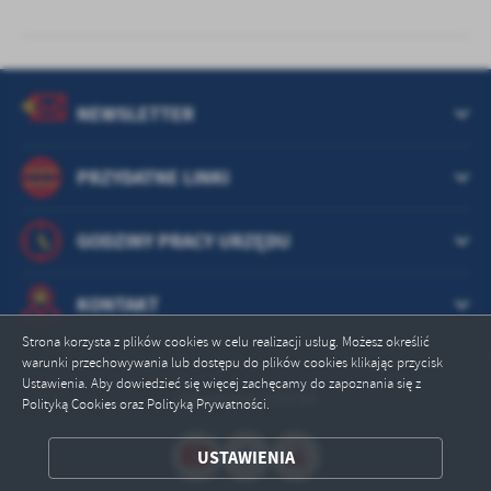
NEWSLETTER
PRZYDATNE LINKI
GODZINY PRACY URZĘDU
KONTAKT
Strona korzysta z plików cookies w celu realizacji usług. Możesz określić
warunki przechowywania lub dostępu do plików cookies klikając przycisk
Ustawienia. Aby dowiedzieć się więcej zachęcamy do zapoznania się z
Odwiedzin: 315739
Polityką Cookies oraz Polityką Prywatności.
ZAPISZ WYBRANE
USTAWIENIA
ODRZUĆ WSZYSTKIE