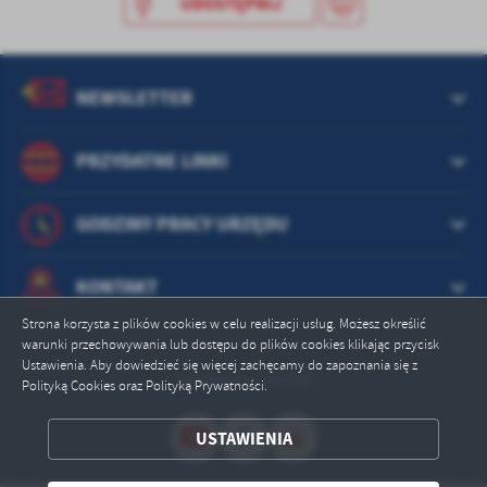
UDOSTĘPNIJ
treści w postaci wiadomości, ofert, komunikatów mediów
społecznościowych.
NEWSLETTER
PRZYDATNE LINKI
GODZINY PRACY URZĘDU
KONTAKT
Strona korzysta z plików cookies w celu realizacji usług. Możesz określić
warunki przechowywania lub dostępu do plików cookies klikając przycisk
Ustawienia. Aby dowiedzieć się więcej zachęcamy do zapoznania się z
Odwiedzin: 315759
Polityką Cookies oraz Polityką Prywatności.
USTAWIENIA
ZAPISZ WYBRANE