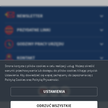
treści w postaci wiadomości, ofert, komunikatów mediów
społecznościowych.
NEWSLETTER
PRZYDATNE LINKI
GODZINY PRACY URZĘDU
KONTAKT
Strona korzysta z plików cookies w celu realizacji usług. Możesz określić
warunki przechowywania lub dostępu do plików cookies klikając przycisk
Ustawienia. Aby dowiedzieć się więcej zachęcamy do zapoznania się z
Odwiedzin: 315769
Polityką Cookies oraz Polityką Prywatności.
USTAWIENIA
ZAPISZ WYBRANE
ODRZUĆ WSZYSTKIE
ODRZUĆ WSZYSTKIE