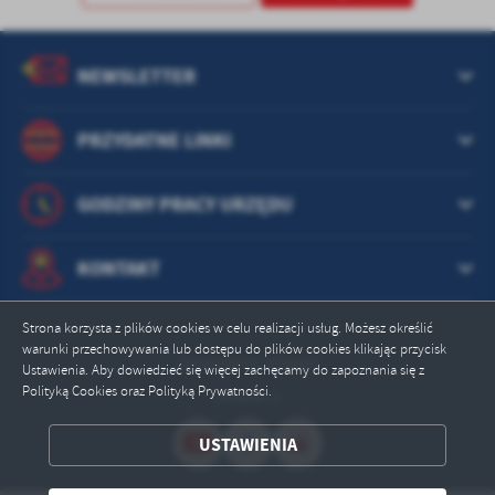
NEWSLETTER
PRZYDATNE LINKI
GODZINY PRACY URZĘDU
KONTAKT
Strona korzysta z plików cookies w celu realizacji usług. Możesz określić
warunki przechowywania lub dostępu do plików cookies klikając przycisk
Odwiedzin: 315663
Ustawienia. Aby dowiedzieć się więcej zachęcamy do zapoznania się z
Polityką Cookies oraz Polityką Prywatności.
Online: 1
ZAPISZ WYBRANE
USTAWIENIA