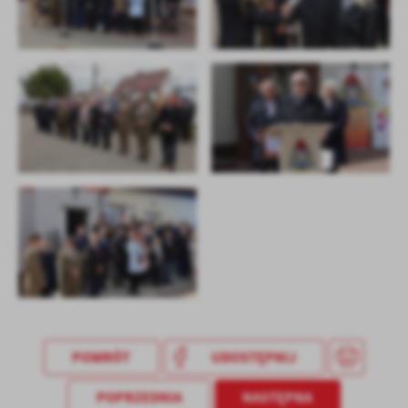
treści w postaci wiadomości, ofert, komunikatów mediów
społecznościowych.
POWRÓT
UDOSTĘPNIJ
POPRZEDNIA
NASTĘPNA