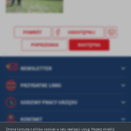
POWRÓT
UDOSTĘPNIJ
POPRZEDNIA
NASTĘPNA
NEWSLETTER
PRZYDATNE LINKI
GODZINY PRACY URZĘDU
KONTAKT
Strona korzysta z plików cookies w celu realizacji usług. Możesz określić