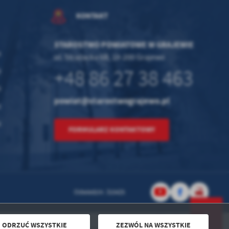
KONTAKT
STAROSTWO POWIATOWE W GRAJEWIE
0
ul. Strażacka 6B, 19-200 Grajewo
+48 86 27 38 463
0
0
powiat@starostwograjewo.pl
0
0
FORMULARZ KONTAKTOWY
Odwiedzin: 315425
ODRZUĆ WSZYSTKIE
ZEZWÓL NA WSZYSTKIE