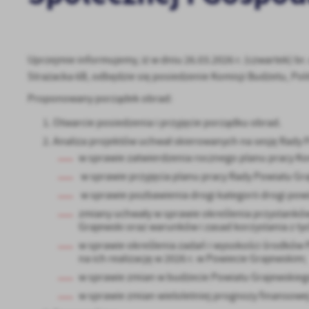
Uprzejmie informujemy, iż w dniu 26.03.2026 r. (czwartek) br
Strażacka 6B, odbędzie się posiedzenie Komisji Budżetu, Pol
Proponowany porządek obrad:
Otwarcie posiedzenia i przyjęcie porządku obrad.
Analiza projektów uchwał skierowanych na sesję Rady 
w sprawie zatwierdzenia rocznego planu pracy Komi
w sprawie przyjęcia planu pracy Rady Powiatu Gra
w sprawie pozbawienia drogi kategorii drogi pow
zmiany uchwały w sprawie określenia przystanków
Grajewski oraz warunków i zasad korzystania z ty
w sprawie określenia zadań i wysokości środkó
na ich realizację w 2026 r. w Powiecie Grajewskim;
w sprawie zmian w budżecie Powiatu Grajewskieg
w sprawie zmian wieloletniej prognozy finansowej