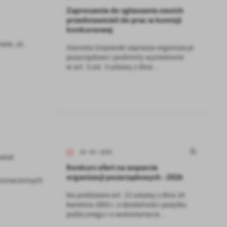
Zaproszenie do zgłaszania swoich
przedstawicieli do prac w komisji
konkursowej
wie, ul.
Starosta Grajewski zaprasza organizacje
pozarządowe i podmioty wymienione
w art. 3 ust. 3 ustawy z dnia...
18 - 03 - 2026
wiat
Konkurs ofert na wsparcie
organizacji pozarządowych - 2026
zeznaczonych
Na podstawie art. 13 ustawy z dnia 24
kwietnia 2003 r. o działalności pożytku
publicznego i o wolontariacie...