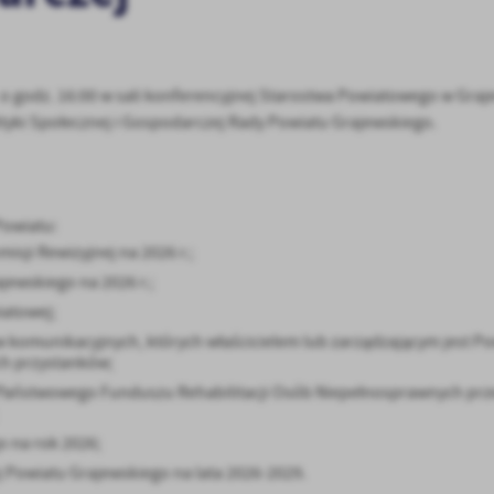
. o godz. 16:00 w sali konferencyjnej Starostwa Powiatowego w Graje
ityki Społecznej i Gospodarczej Rady Powiatu Grajewskiego.
Powiatu:
sji Rewizyjnej na 2026 r.;
jewskiego na 2026 r.;
iatowej;
 komunikacyjnych, których właścicielem lub zarządzającym jest Po
ch przystanków;
w Państwowego Funduszu Rehabilitacji Osób Niepełnosprawnych pr
o na rok 2026;
 Powiatu Grajewskiego na lata 2026-2029.