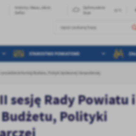
Imieniny: Sława, Jakub,
Zachmurzenie
21°C
Stefan
Duże
STAROSTWO POWIATOWE
ZA
 i posiedzenie Komisji Budżetu, Polityki Społecznej i Gospodarczej
I sesję Rady Powiatu i
 Budżetu, Polityki
arczej