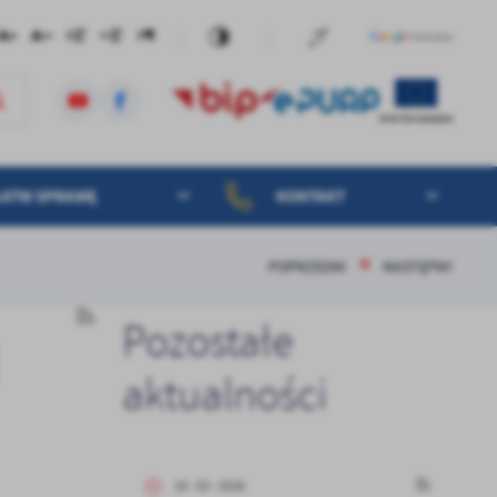
ŁATW SPRAWĘ
KONTAKT
POPRZEDNI
NASTĘPNY
Pozostałe
aktualności
18 - 03 - 2026