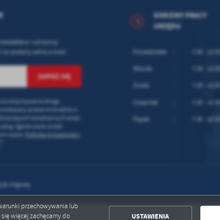
R
GODZINY PRACY
URZĘDU
newslettera i otrzymuj
 na podany adres e-mail
Poniedziałek
7:30 - 15:3
Wtorek
7:30 - 15:3
Środa
7:30 - 15:3
na otrzymywanie drogą
Czwartek
7:30 - 15:3
a wskazany przeze mnie adres e-
 dotyczących świadczonych przez
Piątek
7:30 - 15:3
usług. Zgoda może zostać
ym czasie.
Polityka prywatności i
*
*
zyk migowy
ć warunki przechowywania lub
USTAWIENIA
ć się więcej zachęcamy do