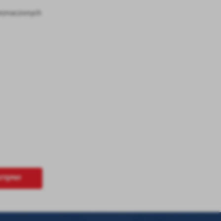
zeznaczonych
.
a
w
STĘPNY