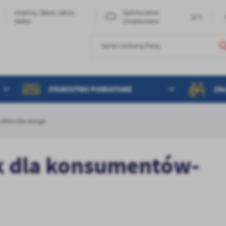
Imieniny: Sława, Jakub,
Zachmurzenie
22°C
Stefan
Umiarkowane
STAROSTWO POWIATOWE
ZA
odbiorców energii
k dla konsumentów-