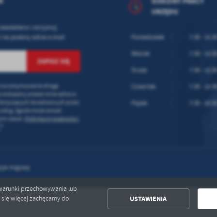
R
GODZINY PRACY
URZĘDU
newslettera i otrzymuj
 na podany adres e-mail
Poniedziałek
7:30 - 15:3
Wtorek
7:30 - 15:3
Środa
7:30 - 15:3
na otrzymywanie drogą
Czwartek
7:30 - 15:3
a wskazany przeze mnie adres e-
 dotyczących świadczonych przez
Piątek
7:30 - 15:3
usług. Zgoda może zostać
ym czasie.
Polityka prywatności i
*
*
zyk migowy
ć warunki przechowywania lub
USTAWIENIA
ć się więcej zachęcamy do