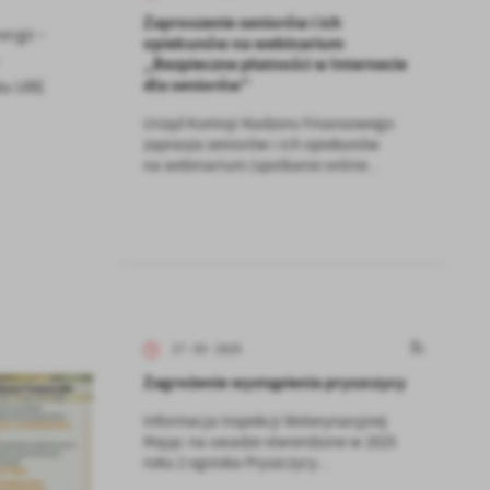
Zaproszenie seniorów i ich
rgii –
opiekunów na webinarium
„Bezpieczne płatności w Internecie
dla seniorów”
do URE
Urząd Komisji Nadzoru Finansowego
zaprasza seniorów i ich opiekunów
na webinarium (spotkanie online...
17 - 03 - 2025
Zagrożenie wystąpienia pryszczycy
Informacja Inspekcji Weterynaryjnej
Mając na uwadze stwierdzone w 2025
roku 2 ogniska Pryszczycy...
a