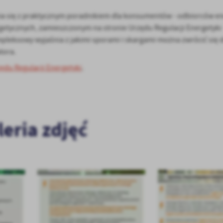
a się z praktycznym poradnikiem dla konsumentów - odbiorców ene
rgetycznych, zamieszczonym na stronie Urzędu Regulacji Energetyki
mpleksowy wyjaśnia z jakimi sporami i skargami można zwrócić się 
atora.
ędu Regulacji Energetyki
.
stawienia
leria zdjęć
anujemy Twoją prywatność. Możesz zmienić ustawienia cookies lub zaakceptować je
zystkie. W dowolnym momencie możesz dokonać zmiany swoich ustawień.
iezbędne
ezbędne pliki cookies służą do prawidłowego funkcjonowania strony internetowej i
ożliwiają Ci komfortowe korzystanie z oferowanych przez nas usług.
iki cookies odpowiadają na podejmowane przez Ciebie działania w celu m.in. dostosowani
ęcej