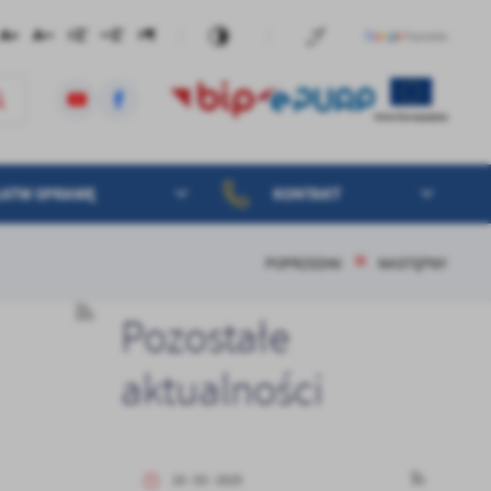
ŁATW SPRAWĘ
KONTAKT
POPRZEDNI
NASTĘPNY
Pozostałe
aktualności
18 - 03 - 2025