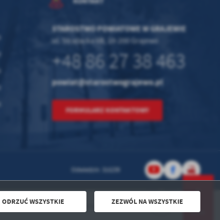
KONTAKT
STAROSTWO POWIATOWE W GRAJEWIE
0
ul. Strażacka 6B, 19-200 Grajewo
+48 86 27 38 463
0
0
powiat@starostwograjewo.pl
0
0
FORMULARZ KONTAKTOWY
Odwiedzin: 315239
ODRZUĆ WSZYSTKIE
ZEZWÓL NA WSZYSTKIE
Powered by
2ClickPortal® - Portale nowej generacji
DO GÓRY