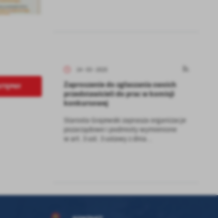
kom
z
ci
14 - 03 - 2025
Zaproszenie do zgłaszania swoich
STĘPNY
przedstawicieli do prac w komisji
konkursowej
Starosta Grajewski zaprasza organizacje
pozarządowe i podmioty wymienione
.
w art. 3 ust. 3 ustawy z dnia...
a
w