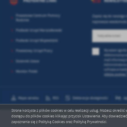
PRZYDATNE LINKI
NEWSLETTE
Powiatowe Centrum Pomocy
Zapisz się do naszego 
Rodzinie
najnowsze wiadomości
Podlaski Urząd Marszałkowski
Podlaski Urząd Wojewódzki
Wyrażam zgodę 
Powiatowy Urząd Pracy
elektroniczną n
mail informacji
Dziennik Ustaw
Administratora 
cofnięta w każd
Monitor Polski
plików cookies 
Mapa serwisu
RSS
Deklaracja dostępności
Ję
Strona korzysta z plików cookies w celu realizacji usług. Możesz określi
dostępu do plików cookies klikając przycisk Ustawienia. Aby dowiedzie
Copyright by starostwograjewo.pl
zapoznania się z Polityką Cookies oraz Polityką Prywatności.