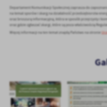
Departament Komunikacji Społecznej zaprasza do zapoznani
na temat sporów i skarg na działalność przedsiębiorstw ene
oraz broszurą informacyjną, która w sposób przejrzysty i ko
oraz gdzie zgłaszać skargi, które są poza właściwością Regul
Więcej informacji na ten temat znajdą Państwo na stronie
Urz
U
Ga
Sz
ws
N
Ni
um
Pl
Wi