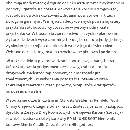
obejmują modernizację drogi na odcinku 4926 m wraz z wykonaniem
poboczy i zjazdów na posesje, odwodnienia korpusu drogowego,
rozbudową dwóch skrzyżowań z drogami powiatowymi i trzech
z drogami gminnymi. W miejscach dedykowanych powstaną cztery
przystanki autobusowe wyposażone w perony i jedna wiata
przystankowa. W trosce o bezpieczeństwo pieszych zaplanowano
wykonanie dwóch wysp centralnych z odgięciem toru jazdy, jednego
wyniesionego przejścia dla pieszych wraz z jego doświetleniem.
Wybrane odcinki drogi zostaną oznakowane pionowo i poziomo.
W trakcie odbioru przeprowadzono kontrolę wykonanych prac,
która skutkowała podpisaniem częściowego odbioru robót
drogowych. Większość zaplanowanych prac została już
zrealizowanych. Do wykonania pozostało ułożenie warstwy
ścieralnej nawierzchni, części poboczy, przepustów oraz zjazdów
na posesja prywatne.
W spotkaniu uczestniczyli m.in. Starosta Waldemar Remfeld, Wójt
Gminy Grajewo Grzegorz Górski wraz z Zastępcą Jerzym Tyszką, p.o.
dyrektora Zarządu Dróg Powiatowych w Grajewie Barbara Szuba, jak
również przedstawiciel wykonawcy PD-M „UNIDROG”, kierownik
budowy Marcin Cieślik. Obecni stwierdzili zgodność