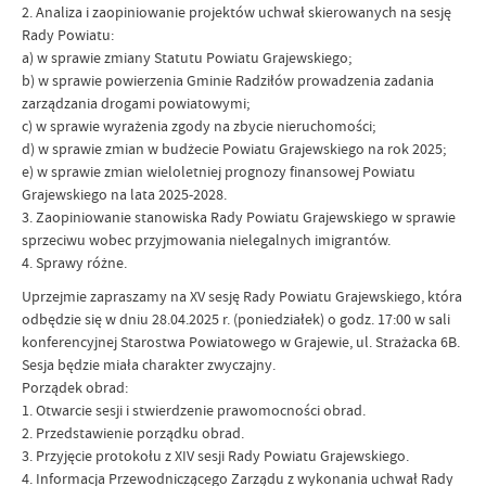
2. Analiza i zaopiniowanie projektów uchwał skierowanych na sesję
Rady Powiatu:
a) w sprawie zmiany Statutu Powiatu Grajewskiego;
b) w sprawie powierzenia Gminie Radziłów prowadzenia zadania
zarządzania drogami powiatowymi;
c) w sprawie wyrażenia zgody na zbycie nieruchomości;
d) w sprawie zmian w budżecie Powiatu Grajewskiego na rok 2025;
e) w sprawie zmian wieloletniej prognozy finansowej Powiatu
Grajewskiego na lata 2025-2028.
3. Zaopiniowanie stanowiska Rady Powiatu Grajewskiego w sprawie
sprzeciwu wobec przyjmowania nielegalnych imigrantów.
4. Sprawy różne.
Uprzejmie zapraszamy na XV sesję Rady Powiatu Grajewskiego, która
odbędzie się w dniu 28.04.2025 r. (poniedziałek) o godz. 17:00 w sali
konferencyjnej Starostwa Powiatowego w Grajewie, ul. Strażacka 6B.
Sesja będzie miała charakter zwyczajny.
Porządek obrad:
1. Otwarcie sesji i stwierdzenie prawomocności obrad.
2. Przedstawienie porządku obrad.
3. Przyjęcie protokołu z XIV sesji Rady Powiatu Grajewskiego.
4. Informacja Przewodniczącego Zarządu z wykonania uchwał Rady