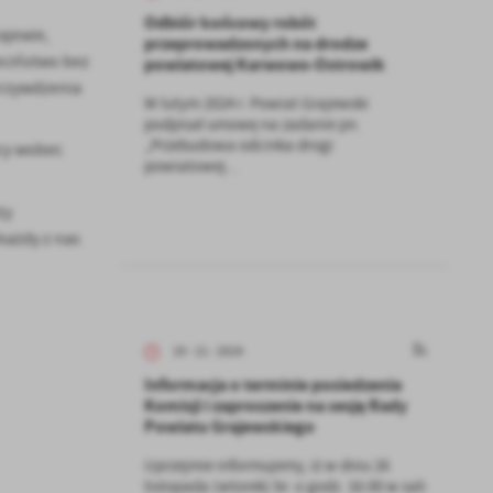
Odbiór końcowy robót
ajewie,
przeprowadzonych na drodze
eciństwo bez
powiatowej Karwowo-Ostrowik
krzywdzenia
W lutym 2024 r. Powiat Grajewski
podpisał umowę na zadanie pn.
„Przebudowa odcinka drogi
ocy wobec
powiatowej...
ży
każdy z nas
19 - 11 - 2024
Informacja o terminie posiedzenia
Komisji i zaproszenie na sesję Rady
Powiatu Grajewskiego
Uprzejmie informujemy, iż w dniu 26
listopada (wtorek) br. o godz. 16:00 w sali
a