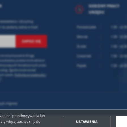
ołecznościowych.
R
GODZINY PRACY
URZĘDU
newslettera i otrzymuj
 na podany adres e-mail
Poniedziałek
7:30 - 15:3
Wtorek
7:30 - 15:3
Środa
7:30 - 15:3
na otrzymywanie drogą
Czwartek
7:30 - 15:3
a wskazany przeze mnie adres e-
 dotyczących świadczonych przez
Piątek
7:30 - 15:3
usług. Zgoda może zostać
ym czasie.
Polityka prywatności i
*
*
zyk migowy
ć warunki przechowywania lub
USTAWIENIA
ć się więcej zachęcamy do