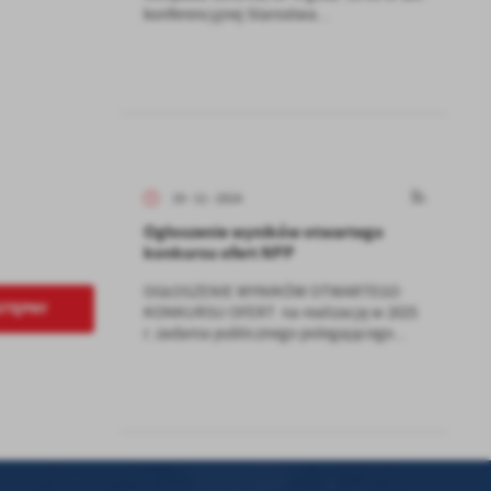
konferencyjnej Starostwa...
kom
z
ci
19 - 11 - 2024
Ogłoszenie wyników otwartego
konkursu ofert NPP
OGŁOSZENIE WYNIKÓW OTWARTEGO
STĘPNY
KONKURSU OFERT na realizację w 2025
.
r. zadania publicznego polegającego...
a
w