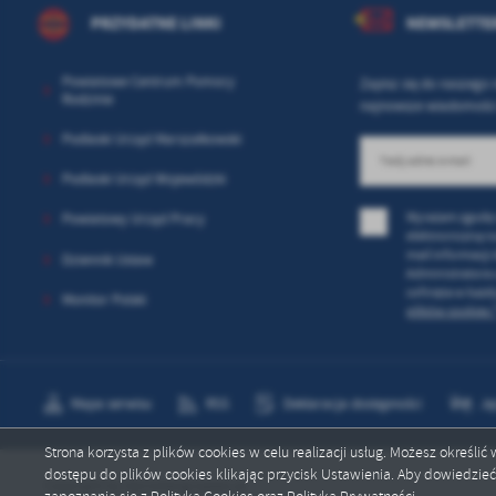
sp
PRZYDATNE LINKI
NEWSLETTE
Powiatowe Centrum Pomocy
Zapisz się do naszego 
Rodzinie
najnowsze wiadomości
Podlaski Urząd Marszałkowski
Podlaski Urząd Wojewódzki
Wyrażam zgodę 
Powiatowy Urząd Pracy
elektroniczną n
mail informacji
Dziennik Ustaw
Administratora 
cofnięta w każd
Monitor Polski
plików cookies 
Mapa serwisu
RSS
Deklaracja dostępności
Ję
Strona korzysta z plików cookies w celu realizacji usług. Możesz określi
dostępu do plików cookies klikając przycisk Ustawienia. Aby dowiedzie
Copyright by starostwograjewo.pl