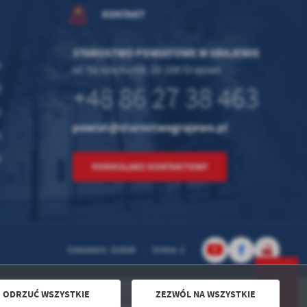
KONTAKT
STAROSTWO POWIATOWE W GRAJEWIE
0
ul. Strażacka 6B, 19-200 Grajewo
+48 86 27 38 463
0
0
powiat@starostwograjewo.pl
0
0
FORMULARZ KONTAKTOWY
Odwiedzin: 315649
Online: 2
ODRZUĆ WSZYSTKIE
ZEZWÓL NA WSZYSTKIE
Powered by
2ClickPortal® - Portale nowej generacji