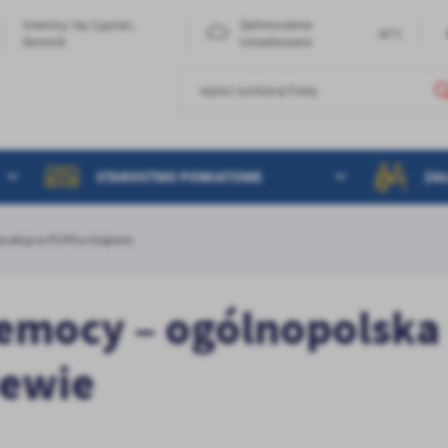
Imieniny: Iza, Cyprian,
Zachmurzenie
16°C
Dominik
Umiarkowane
STAROSTWO POWIATOWE
ZA
a akcja w PCPR w Grajewie
zemocy – ogólnopolska
jewie