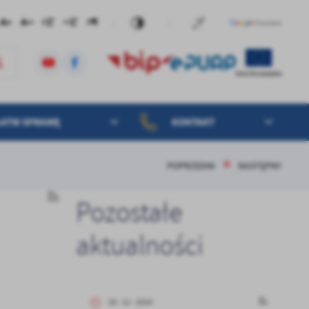
ŁATW SPRAWĘ
KONTAKT
POPRZEDNI
NASTĘPNY
Pozostałe
aktualności
20 - 11 - 2024